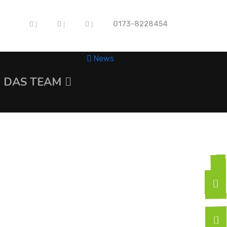
0173-8228454
|
|
|
News
DAS TEAM