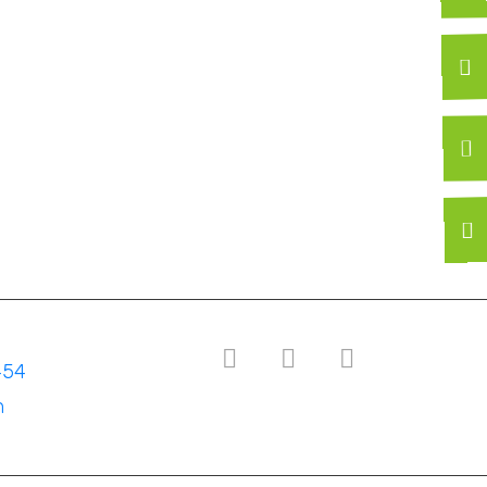
454
n