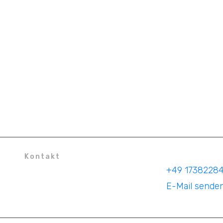
Kontakt
+49 1738228
Turnerstraße 25
E-Mail sende
42699 Solingen